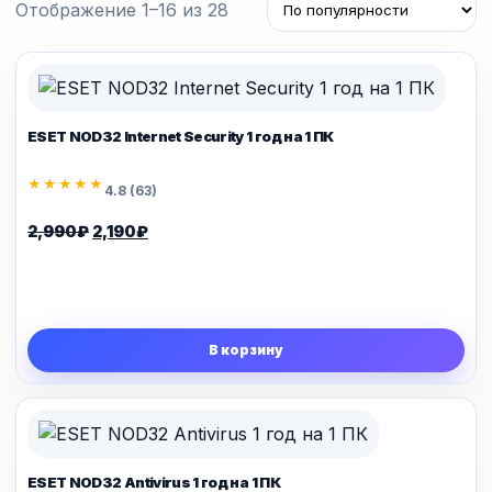
Сортировка:
Отображение 1–16 из 28
по
популярности
ESET NOD32 Internet Security 1 год на 1 ПК
★★★★★
4.8 (63)
Первоначальная
Текущая
2,990
₽
2,190
₽
цена
цена:
составляла
2,190₽.
2,990₽.
В корзину
ESET NOD32 Antivirus 1 год на 1 ПК