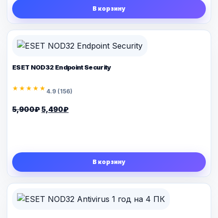
В корзину
ESET NOD32 Endpoint Security
★★★★★
4.9 (156)
Первоначальная
Текущая
5,900
₽
5,490
₽
цена
цена:
составляла
5,490₽.
5,900₽.
В корзину