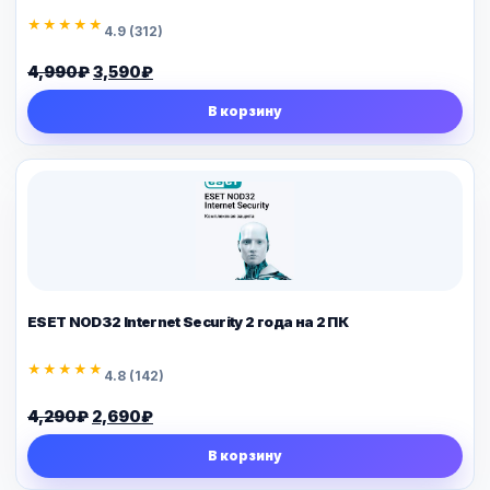
★★★★★
4.9 (312)
Первоначальная
Текущая
4,990
₽
3,590
₽
цена
цена:
В корзину
составляла
3,590₽.
4,990₽.
ESET NOD32 Internet Security 2 года на 2 ПК
★★★★★
4.8 (142)
Первоначальная
Текущая
4,290
₽
2,690
₽
цена
цена:
В корзину
составляла
2,690₽.
4,290₽.