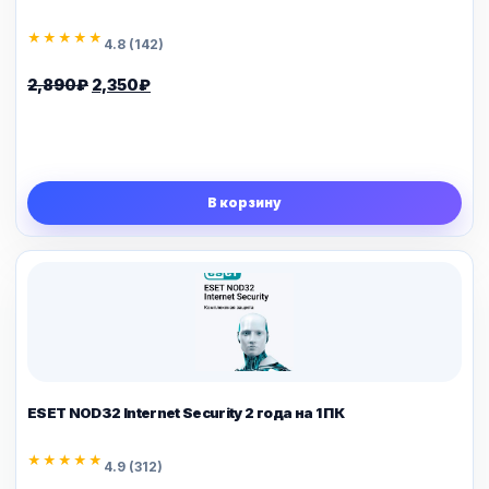
★★★★★
4.8 (142)
Первоначальная
Текущая
2,890
₽
2,350
₽
цена
цена:
составляла
2,350₽.
2,890₽.
В корзину
ESET NOD32 Internet Security 2 года на 1 ПК
★★★★★
4.9 (312)