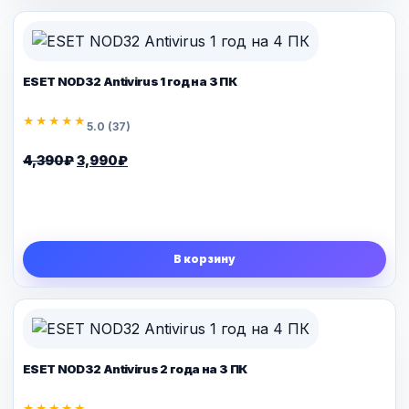
ESET NOD32 Antivirus 1 год на 3 ПК
★★★★★
5.0 (37)
Первоначальная
Текущая
4,390
₽
3,990
₽
цена
цена:
составляла
3,990₽.
4,390₽.
В корзину
ESET NOD32 Antivirus 2 года на 3 ПК
★★★★★