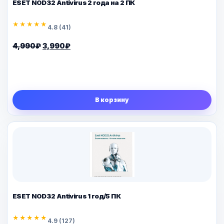
ESET NOD32 Antivirus 2 года на 2 ПК
★★★★★
4.8 (41)
Первоначальная
Текущая
4,990
₽
3,990
₽
цена
цена:
составляла
3,990₽.
4,990₽.
В корзину
ESET NOD32 Antivirus 1 год/5 ПК
★★★★★
4.9 (127)