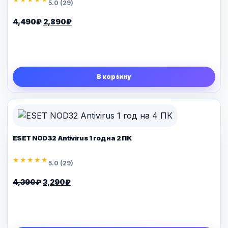
5.0 (29)
Первоначальная
Текущая
4,490
₽
2,890
₽
цена
цена:
составляла
2,890₽.
4,490₽.
В корзину
ESET NOD32 Antivirus 1 год на 2 ПК
★★★★★
5.0 (29)
Первоначальная
Текущая
4,390
₽
3,290
₽
цена
цена:
составляла
3,290₽.
4,390₽.