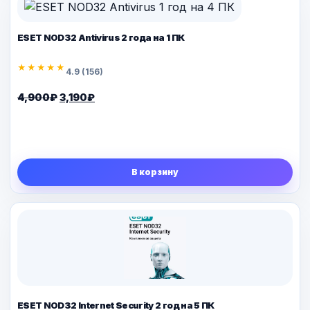
ESET NOD32 Antivirus 2 года на 1 ПК
★★★★★
4.9 (156)
Первоначальная
Текущая
4,900
₽
3,190
₽
цена
цена:
составляла
3,190₽.
4,900₽.
В корзину
ESET NOD32 Internet Security 2 год на 5 ПК