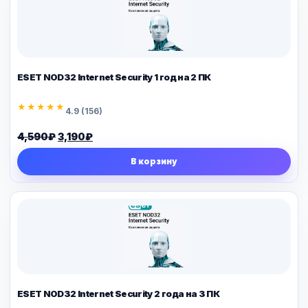
ESET NOD32 Internet Security 1 год на 2 ПК
★★★★★
4.9 (156)
Первоначальная
Текущая
4,590
₽
3,190
₽
цена
цена:
В корзину
составляла
3,190₽.
4,590₽.
ESET NOD32 Internet Security 2 года на 3 ПК