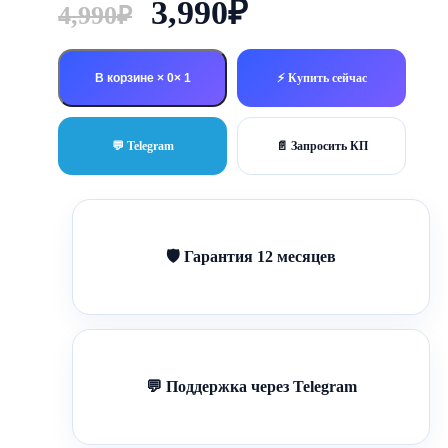
Первоначальная
Текущая
3,990
₽
4,990
₽
цена
цена:
составляла
3,990₽.
В корзине × 0
⚡ Купить сейчас
4,990₽.
💬 Telegram
📄 Запросить КП
🛡 Гарантия 12 месяцев
💬 Поддержка через Telegram