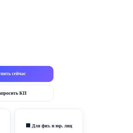
пить сейчас
апросить КП
🏢 Для физ. и юр. лиц