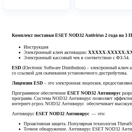
Комплект поставки ESET NOD32 Antivirus 2 года на 3 
Инструкция
Электронный ключ активации:
XXXXX-XXXXX-X
Электронный кассовый чек в соответствии с ФЗ-54.
ESD
(Electronic Software Distribution) – электронный клю
со ссылкой для скачивания установочного дистрибутива.
Лицензия ESD
– это электронная лицензия, предоставля
Программное обеспечение
ESET NOD32 Антивирус
разр
программ. Система NOD32 Антивирус позволяет эффективн
интернет-угроз. NOD32 Антивирус обеспечивает высокую 
Антивирус
ESET NOD32 Антивирус
— это:
Проактивная защита. Популярная технология ThreatS
Точное обнаружение. Антивирус ESET NOD32 Антиви