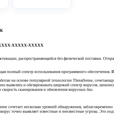
ПК
XXXX-XXXXX-XXXXX
ч активации, распространяющийся без физической поставки. Отпра
ющая полный спектр использования программного обеспечения.
П
аботан на основе популярной технологии ThreatSense, сочетаю
о выявлять и обезвреживать широкий спектр вирусов, шпионск
скорость сканирования и обновления вирусных баз.
ense сочетает несколько уровней обнаружения, заблаговременно 
рус точно выявляет известные и неизвестные угрозы. Это под