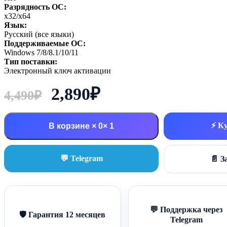
Разрядность ОС:
x32/x64
Язык:
Русский (все языки)
Поддерживаемые ОС:
Windows 7/8/8.1/10/11
Тип поставки:
Электронный ключ активации
Первоначальная
Текущая
2,890
₽
4,490
₽
цена
цена:
⚡ Ку
В корзине × 0
составляла
2,890₽.
4,490₽.
💬 Telegram
📄 З
💬 Поддержка через
🛡 Гарантия 12 месяцев
Telegram