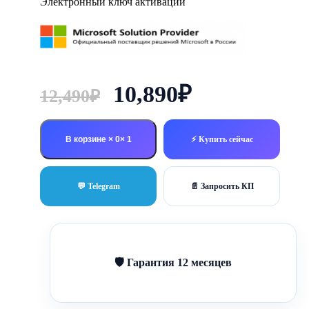
Электронный ключ активации
Первоначальная
Текущая
10,890
₽
12,490
₽
цена
цена:
составляла
10,890₽.
В корзине × 0
⚡ Купить сейчас
12,490₽.
💬 Telegram
📄 Запросить КП
🛡 Гарантия 12 месяцев