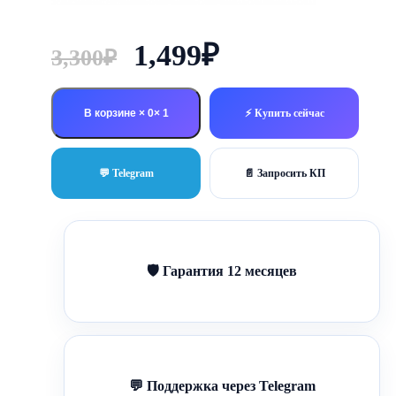
Первоначальная
Текущая
1,499
₽
3,300
₽
цена
цена:
составляла
1,499₽.
В корзине × 0
⚡ Купить сейчас
3,300₽.
💬 Telegram
📄 Запросить КП
🛡 Гарантия 12 месяцев
💬 Поддержка через Telegram