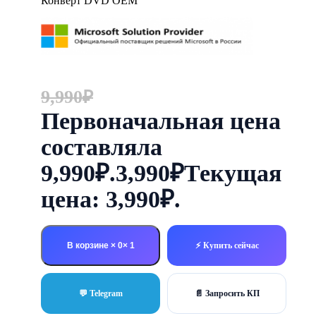
Конверт DVD OEM
9,990
₽
Первоначальная цена
составляла
9,990₽.
3,990
₽
Текущая
цена: 3,990₽.
В корзине × 0
⚡ Купить сейчас
💬 Telegram
📄 Запросить КП