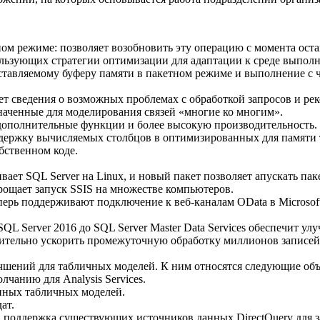
м режиме: позволяет возобновить эту операцию с момента оста
льзующих стратегии оптимизации для адаптации к среде выпол
оставляемому буферу памяти в пакетном режиме и выполнение 
ет сведения о возможных проблемах с обработкой запросов и ре
наченные для моделирования связей «многие ко многим».
 дополнительные функции и более высокую производительность.
держку вычисляемых столбцов в оптимизированных для памяти 
ственном коде.
живает SQL Server на Linux, и новый пакет позволяет апускать па
рощает запуск SSIS на множестве компьютеров.
рь поддерживают подключение к веб-каналам OData в Microsoft
 SQL Server 2016 до SQL Server Master Data Services обеспечит
ительно ускорить промежуточную обработку миллионов записей
лучшений для табличных моделей. К ним относятся следующие об
чанию для Analysis Services.
анных табличных моделей.
ат.
 поддержка существующих источников данных DirectQuery для з