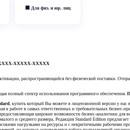
🏢 Для физ. и юр. лиц
XXXX-XXXXX-XXXXX
ч активации, распространяющийся без физической поставки. Отпра
ющая полный спектр использования программного обеспечения.
П
ndard
, купить который Вы можете в лицензионной версии у нас 
вая к работе в самых ответственных и требовательных бизнес-п
редоставляющая широкие возможности бизнес-аналитики для всех
малого и среднего размера. Редакция Standard Edition предлага
ысокими нагрузками на ресурсы и с некритичными рабочими проц
ожений, на которых основывается работа подразделений организ