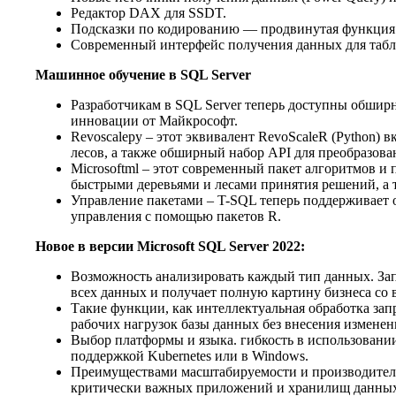
Редактор DAX для SSDT.
Подсказки по кодированию — продвинутая функция 
Современный интерфейс получения данных для табл
Машинное обучение в SQL Server
Разработчикам в SQL Server теперь доступны обширн
инновации от Майкрософт.
Revoscalepy – этот эквивалент RevoScaleR (Python)
лесов, а также обширный набор API для преобразов
Microsoftml – этот современный пакет алгоритмов 
быстрыми деревьями и лесами принятия решений, а 
Управление пакетами – T-SQL теперь поддерживае
управления с помощью пакетов R.
Новое в версии Microsoft SQL Server 2022:
Возможность анализировать каждый тип данных. За
всех данных и получает полную картину бизнеса со 
Такие функции, как интеллектуальная обработка зап
рабочих нагрузок базы данных без внесения изменен
Выбор платформы и языка. гибкость в использовании
поддержкой Kubernetes или в Windows.
Преимуществами масштабируемости и производитель
критически важных приложений и хранилищ данных