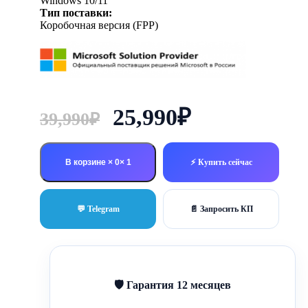
Windows 10/11
Тип поставки:
Коробочная версия (FPP)
Первоначальная
Текущая
25,990
₽
39,990
₽
цена
цена:
составляла
25,990₽.
В корзине × 0
⚡ Купить сейчас
39,990₽.
💬 Telegram
📄 Запросить КП
🛡 Гарантия 12 месяцев