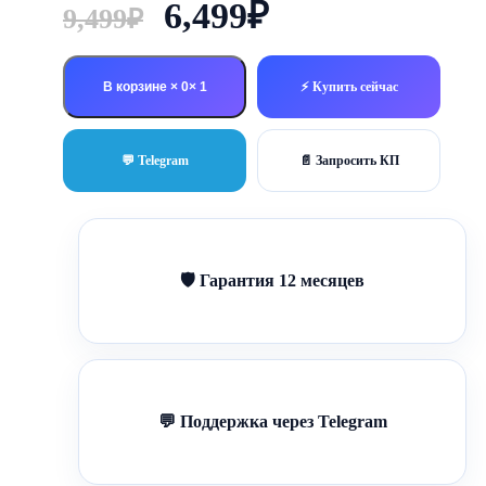
Первоначальная
Текущая
6,499
₽
9,499
₽
цена
цена:
составляла
6,499₽.
В корзине × 0
⚡ Купить сейчас
9,499₽.
💬 Telegram
📄 Запросить КП
🛡 Гарантия 12 месяцев
💬 Поддержка через Telegram