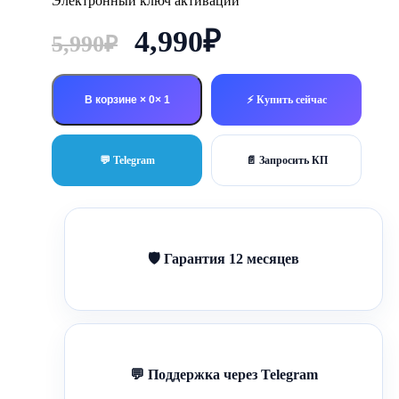
Электронный ключ активации
Первоначальная
Текущая
4,990
₽
5,990
₽
цена
цена:
составляла
4,990₽.
В корзине × 0
⚡ Купить сейчас
5,990₽.
💬 Telegram
📄 Запросить КП
🛡 Гарантия 12 месяцев
💬 Поддержка через Telegram